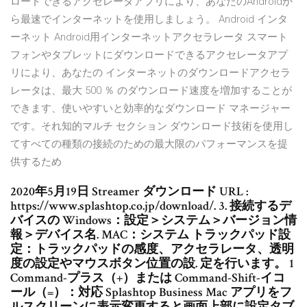
ロードできるアクセレータアプリにより、あなたのAndroidか
ら最速でインターネットを使用しましょう。 Android インタ
ーネット Android用インターネットアクセラレータ スマート
フォンやタブレットにダウンロードできるアクセレータアプ
リにより、あなたの インターネットのダウンロードアクセラ
レータは、最大 500 ％ のダウンロード速度を増加することが
できます、使いやすいと効率的なダウンロード マネージャー
です。それ知的マルチ セクション ダウンロード技術を使用し
てすべての種類の接続のための最大限のパフォーマンスを提
供するため
2020年5月19日 Streamer ダウンロード URL :
https://www.splashtop.co.jp/download/. 3. 接続するデ
バイスの Windows：設定＞システム＞バージョン情
報＞デバイス名. MAC：システム トラックパッド設
定：トラックパッドの感度、アクセラレータ、透明
度の設定やマウスボタン位置の設. 定を行います。 1
Command-プラス（+）または Command-Shift-イコ
ール（=）：対応 Splashtop Business Mac アプリをフ
ルスクリーンに表示変更すると画面上部に設定タブ