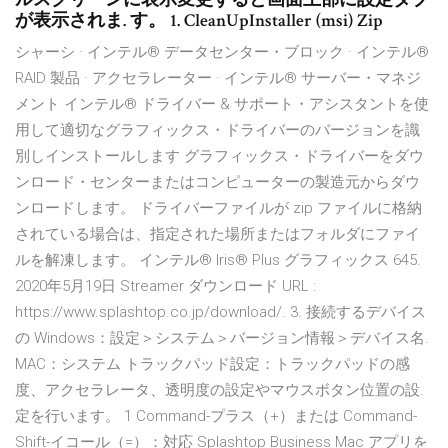
が表示されま. す。 1. CleanUpInstaller (msi) Zip
シャーシ · インテル® データセンター・ブロック · インテル®
RAID 製品 · アクセラレーター · インテル® サーバー・マネジ
メント インテル® ドライバー & サポート・アシスタントを使
用して適切なグラフィックス・ドライバーのバージョンを識
別しインストールします グラフィックス・ドライバーをダウ
ンロード・センターまたはコンピューターの製造元からダウ
ンロードします。 ドライバーファイルが zip ファイルに格納
されている場合は、指定された場所またはフォルダにファイ
ルを解凍します。 インテル® Iris® Plus グラフィックス 645.
2020年5月19日 Streamer ダウンロード URL :
https://www.splashtop.co.jp/download/. 3. 接続するデバイス
の Windows：設定＞システム＞バージョン情報＞デバイス名.
MAC：システム トラックパッド設定：トラックパッドの感
度、アクセラレータ、透明度の設定やマウスボタン位置の設.
定を行います。 1 Command-プラス（+）または Command-
Shift-イコール（=）：対応 Splashtop Business Mac アプリを