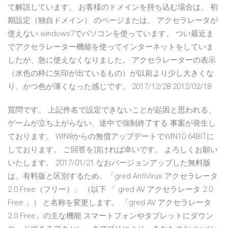
て解説しています。 お客様のドメインを持ち込む場合は、 初
期設定（独自ドメイン） のページまたは、 アクセラレータが
使えない windows7でパソコンを使っています。 つい最近ま
でアクセラレーター機能を使ってインターネットをしていま
したが、急に使えなくなりました。 アクセラレーターの表示
（水色の枠に矢印が出ているもの）が以前より少し大きくな
り、かつ色が薄くなった感じです。 2017/12/28 2012/02/18
質問です。 上記件名で設定できないことが起因と思われる、
ゲームが立ち上がらない、途中で強制終了する 事案が発生し
ております。 WIN8からの無償アップデートでWIN10 64BITに
しております。 ご回答を頂ければ幸いです。 よろしくお願い
いたします。 2017/01/21 なおバージョンアップした無料版
は、有料版と区別するため、「gred AntiVirus アクセラレータ
2.0 Free（フリー）」 （以下 「 gred AV アクセラレータ 2.0
Free 」） と名称を変更します。 「gred AV アクセラレータ
2.0 Free」の主な機能 スマートフォンやタブレットにダウン