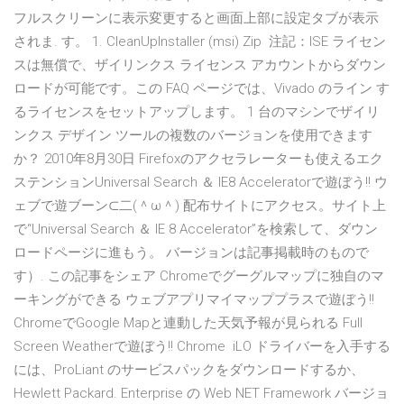
フルスクリーンに表示変更すると画面上部に設定タブが表示
されま. す。 1. CleanUpInstaller (msi) Zip 注記：ISE ライセン
スは無償で、ザイリンクス ライセンス アカウントからダウン
ロードが可能です。この FAQ ページでは、Vivado のライン す
るライセンスをセットアップします。 1 台のマシンでザイリ
ンクス デザイン ツールの複数のバージョンを使用できます
か？ 2010年8月30日 Firefoxのアクセラレーターも使えるエク
ステンションUniversal Search ＆ IE8 Acceleratorで遊ぼう!! ウ
ェブで遊ブーン⊂二(＾ω＾) 配布サイトにアクセス。サイト上
で“Universal Search ＆ IE 8 Accelerator”を検索して、ダウン
ロードページに進もう。 バージョンは記事掲載時のもので
す）. この記事をシェア Chromeでグーグルマップに独自のマ
ーキングができる ウェブアプリマイマッププラスで遊ぼう!!
ChromeでGoogle Mapと連動した天気予報が見られる Full
Screen Weatherで遊ぼう!! Chrome iLO ドライバーを入手する
には、ProLiant のサービスパックをダウンロードするか、
Hewlett Packard. Enterprise の Web NET Framework バージョ