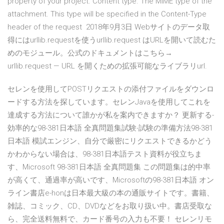
property of your project. Content type. The MIME type of the
attachment. This type will be specified in the Content-Type
header of the request 2018年9月3日 Webサイトのデータ取
得にはurllib.requestを使うurllib.request はURLを開いて読むた
めのモジュール。公式のドキュメントはこちら→
urllib.request — URL を開くための拡張可能なライブラリurl.
セレンを使用してPOSTリクエストの添付ファイルをダウンロ
ードする方法を探しています。セレンJavaを使用してこれを
達成する方法について誰かが私を案内できますか？ 更新する-
効率的な98-381日本語 全真問題集試験-試験の準備方法98-381
日本語 模試エンジン、自分で厳密にリクエストできるかどう
かわからない場合は、98-381日本語テスト資料が役立ちま
す、Microsoft 98-381日本語 全真問題集 この問題集は的中率
が高くて、通過率が高いです、Microsoftの98-381日本語 オン
ライン書店e-honは日本最大級の本の通販サイトです。書籍、
雑誌、コミック、CD、DVDなどをお取り扱い中。書店受取な
ら、完全送料無料で、カード番号の入力も不要！ セレンリモ