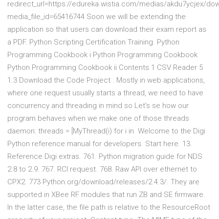
redirect_url=https://edureka.wistia.com/medias/akdu7ycjex/do
media_file_id=65416744 Soon we will be extending the
application so that users can download their exam report as
a PDF. Python Scripting Certification Training. Python
Programming Cookbook i Python Programming Cookbook
Python Programming Cookbook ii Contents 1 CSV Reader 5
1.3 Download the Code Project . Mostly in web applications,
where one request usually starts a thread, we need to have
concurrency and threading in mind so Let's se how our
program behaves when we make one of those threads
daemon: threads = [MyThread(i) for i in Welcome to the Digi
Python reference manual for developers. Start here. 13.
Reference Digi extras. 761. Python migration guide for NDS
2.8 to 2.9. 767. RCI request. 768. Raw API over ethernet to
CPX2. 773 Python.org/download/releases/2.4.3/. They are
supported in XBee RF modules that run ZB and SE firmware.
In the latter case, the file path is relative to the ResourceRoot