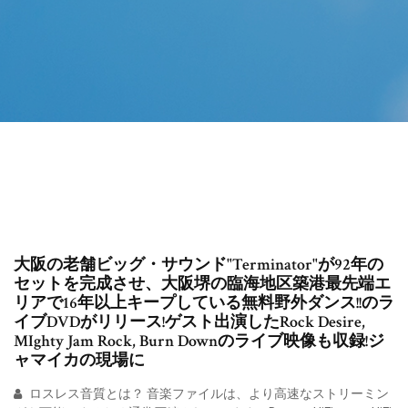
大阪の老舗ビッグ・サウンド"Terminator"が92年の
セットを完成させ、大阪堺の臨海地区築港最先端エ
リアで16年以上キープしている無料野外ダンス!!のラ
イブDVDがリリース!ゲスト出演したRock Desire,
MIghty Jam Rock, Burn Downのライブ映像も収録!ジ
ャマイカの現場に
ロスレス音質とは？ 音楽ファイルは、より高速なストリーミン