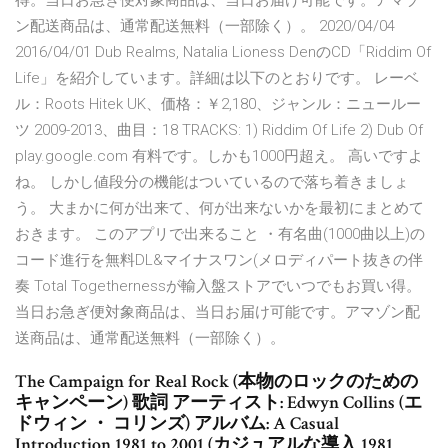
得。当日お急ぎ便対象商品は、当日お届け可能です。アマゾ
ン配送商品は、通常配送無料（一部除く）。 2020/04/04
2016/04/01 Dub Realms, Natalia Lioness DenのCD「Riddim Of
Life」を紹介しています。詳細は以下のとおりです。 レーベ
ル：Roots Hitek UK、価格：￥2,180、ジャンル：ニュールー
ツ 2009-2013、曲目：18 TRACKS: 1) Riddim Of Life 2) Dub Of
play.google.com 有料です。しかも1000円超え。 高いですよ
ね。 しかし値段分の機能はついているので落ち着きましょ
う。 大まかに何が出来て、何が出来ないかを最初にまとめて
おきます。 このアプリで出来ること ・有名曲(1000曲以上)の
コード進行を無料DL&マイナスワン(メロディパート抜きの伴
奏 Total Togethernessが輸入盤ストアでいつでもお買い得。
当日お急ぎ便対象商品は、当日お届け可能です。アマゾン配
送商品は、通常配送無料（一部除く）。
The Campaign for Real Rock (本物のロックのための
キャンペーン) 歌詞 アーティスト: Edwyn Collins (エ
ドウィン ・ コリンズ) アルバム: A Casual
Introduction 1981 to 2001 (カジュアルな導入 1981