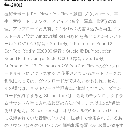
年-2001)
技術サポート RealPlayer RealPlayer 動画: ダウンロード、再
生、変換、トリミング、メディア (音楽、写真、動画) の管
理、アップロードと共有、CD や DVD の書き込みと再生 イン
ストールと設定 Windows版 RealPlayer を完全にアンインスト
ール 2007/10/29 録音：Studio 歌 Dr.Production Sound 3. I
Can Feel Riddim 00:00:00 録音：Studio 歌 Dr.Production
Sound Father Jungle Rock 00:00:00 録音：Studio 歌
Dr.Production 17. Foundation 2K8 RealOne Playerのダウンロ
ードサイトにアクセスする ご使用されているネットワークの
制限によっては、ダウンロードができないかもしれません。
その場合は、ネットワーク管理者にご相談ください。 ダウン
ロードが終了すると Studio Rockは、最高のモダンロックドラ
ムサウンドを手に入れる最短の方法です。これ以上の近道は
ありません。 Studio Rockは、オリジナルのAddictive Drums
に収録されていた音源の1つです。世界中で使用されているあ
のサウンドはその 2014/01/24 価格相場を調べる お買い物をす