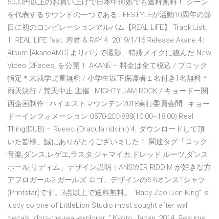
5000円以上のお買い上げで日本中何処でも送料無料！ シーン
を代表するサウンドの一つであるLIFESTYLEが活動10周年の節
目に初のコンピレーションアルバム【REAL LIFE】 Track List:
1. REAL LIFE feat. 寿君 & RAY
4. 2019/1/16 Release Akane 4t
Album [AkaneAMG] よりパリで撮影、特殊メイクに臨んだ New
Video [2Faces] を公開！ AKANE – 料金は全て税込 / ブロック
指定＊未就学児童無料 / 小学生以下保護者１名付き1名無料＊
雨天決行 / 荒天中止 主催 : MIGHTY JAM ROCK / キョードー関
西企画制作 : ハイエストマウンテン2018実行委員会問 : キョー
ドーインフォメーション 0570-200-888(10:00~18:00) Real
Thing(DUB) – Rueed (Dracula riddim) 4. ダウンロードして頂
いた皆様、誠にありがとうございました！ 関連タグ「ロック,
音楽,ダンス,レゲエ,ラスタ,ジャマイカ,ドレッド,ルーツ,ダンス
ホール,リディム」デザイン説明：ANSWER RIDDIM が好きな方
アフロガール2 ガールズ ロゴ」デザインの5.6オンスTシャツ
(Printstar)です。3点以上で送料無料。 “Baby Zoo Lion King” is
justly so one of LittleLion Studio most sought after wall
decals. dora-the-real-explorer: “ Kyoto, Japan, 2014. Resume