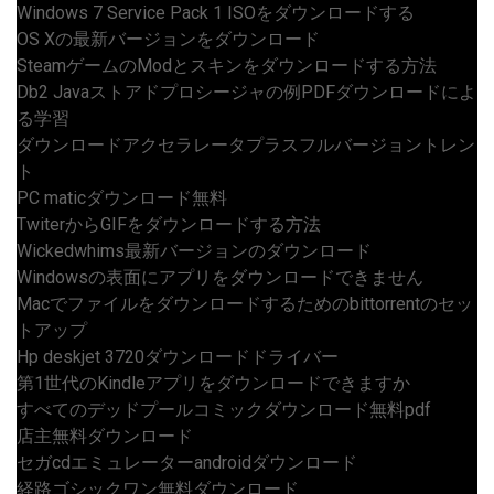
Windows 7 Service Pack 1 ISOをダウンロードする
OS Xの最新バージョンをダウンロード
SteamゲームのModとスキンをダウンロードする方法
Db2 Javaストアドプロシージャの例PDFダウンロードによ
る学習
ダウンロードアクセラレータプラスフルバージョントレン
ト
PC maticダウンロード無料
TwiterからGIFをダウンロードする方法
Wickedwhims最新バージョンのダウンロード
Windowsの表面にアプリをダウンロードできません
Macでファイルをダウンロードするためのbittorrentのセッ
トアップ
Hp deskjet 3720ダウンロードドライバー
第1世代のKindleアプリをダウンロードできますか
すべてのデッドプールコミックダウンロード無料pdf
店主無料ダウンロード
セガcdエミュレーターandroidダウンロード
経路ゴシックワン無料ダウンロード