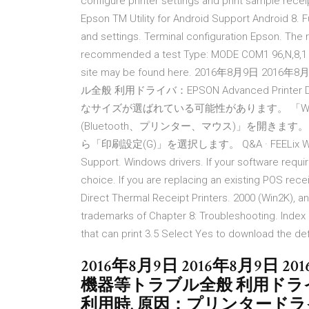
configure printer settings and print sample rece
Epson TM Utility for Android Support Android 8. F
and settings. Terminal configuration Epson. The r
recommended a test Type: MODE COM1 96,N,8,1 t
site may be found here. 2016年8月9日 
ル全般 利用ドライバ：EPSON Advanced Prin
なサイズが選ばれている可能性があります。 「W
(Bluetooth、プリンター、マウス)」を開きます。 
ら「印刷設定(G)」を選択します。 Q&A · FEELix Website 
Support. Windows drivers. If your software requir
choice. If you are replacing an existing POS rece
Direct Thermal Receipt Printers. 2000 (Win2K), a
trademarks of Chapter 8: Troubleshooting. Index 
that can print 3.5 Select Yes to download the def
2016年8月9日 2016年8月9日 
機器等トラブル全般 利用ドライバ：EPSO
利用時. 原因：プリンタード