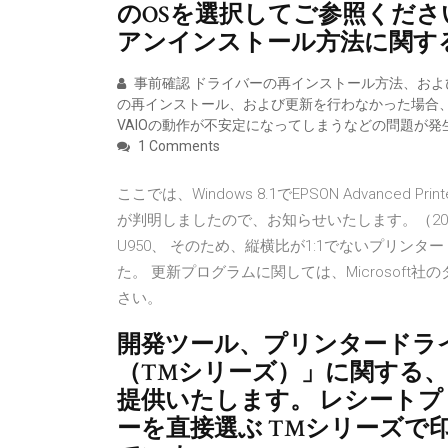
のOSを選択してご参照ください。 本
アンインストール方法に関す
事前確認 ドライバーの再インストール方法、およ
の再インストール、および更新を行わなかった場合
VAIOの動作が不安定になってしまうなどの問題が
1 Comments
ここでは、Windows 8.1でEPSON Advanced
が判明しましたので、お知らせいたします。（2014年1 TM
U950、 そのため、縦横比が1:1でないプリン
た。 更新プログラムに関しては、Microsoft社
さい。
開発ツール、プリンタードラ
（TMシリーズ）」に関する
提供いたします。 レシートプ
ーを直接選ぶ TMシリーズで