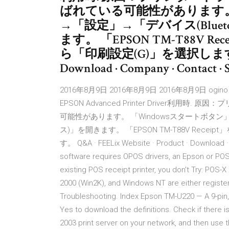
ばれている可能性があります。 
→「設定」→「デバイス(Blue
ます。 「EPSON TM-T88V
ら「印刷設定(G)」を選択します。 Q&A ·
Download · Company · Contact · 
2016年8月9日 2016年8月9日 2016年8月9
EPSON Advanced Printer Driver
可能性があります。 「Windowsスタートボタン」
ス)」を開きます。 「EPSON TM-T88V Rec
す。 Q&A · FEELix Website · Product · Download · 
software requires OPOS drivers, an Epson or POS-X
existing POS receipt printer, you don't Try: POS-
2000 (Win2K), and Windows NT are either registe
Troubleshooting. Index Epson TM-U220 — A 9-pin, s
Yes to download the definitions. Check if there
2003 print server on your network, and then use 