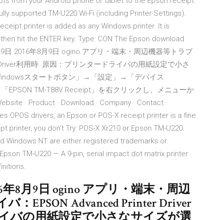
ipts from your Android phone or tablet to the Epson receipt.
ully supported TM-U220 Wi-Fi (including Printer Settings).
eceipt printer is added as any Windows printer. It is
hen hit the ENTER key. Type: CON The Epson download
2016年8月9日 2016年8月9日 ogino アプリ・端末・周辺機器等トラブ
ter Driver利用時. 原因：プリンタードライバの用紙設定で小さ
indowsスタートボタン」→「設定」→「デバイス
「EPSON TM-T88V Receipt」を右クリックし、メニューか
· Product · Download · Company · Contact ·
es OPOS drivers, an Epson or POS-X receipt printer is a fine
ipt printer, you don't Try: POS-X Xr210 or Epson TM-U220.
nd Windows NT are either registered trademarks or.
Epson TM-U220 — A 9-pin, serial impact dot matrix printer
initions.
2016年8月9日 ogino アプリ・端末・周辺
N Advanced Printer Driver
ライバの用紙設定で小さなサイズが選