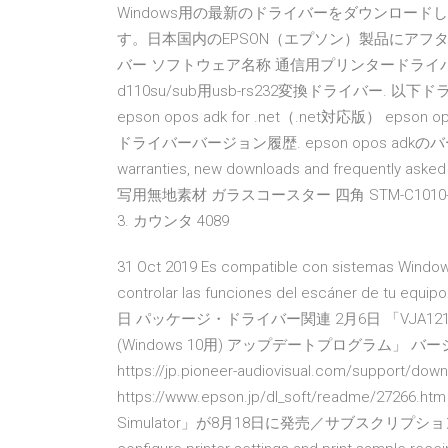
Windows用の最新のドライバーをダウンロード
す。日本国内のEPSON（エプソン）製品にアフ
バー ソフトウェア名称 通信用プリンタードライバー ソフトウ
d110su/sub用usb-rs232変換ドライバー
epson opos adk for .net（.net対応版） eps
ドライバーバージョン履歴. epson opos adkのバージョ
warranties, new downloads and frequently asked
写用無地素材 ガラスコースター 四角 STM-C1010-F 
3. カウンタ 4089
31 Oct 2019 Es compatible con sistemas Windows
controlar las funciones del escáner de tu equ
日 パッケージ・ドライバー関連 2月6日 「VJA121*、VJPA11*
(Windows 10用) アップデートプログラム」 バージョン 2
https://jp.pioneer-audiovisual.com/support
https://www.epson.jp/dl_soft/readme/27266
Simulator」が8月18日に発売／サブスクリプションサービ