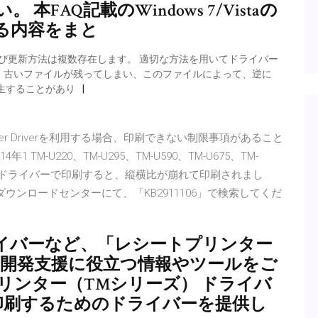
FAQ記載のWindows 7/Vistaの
る内容をまと
び更新方法は複数存在します。 適切な方法を用いてドライバー
、古いファイルが残ってしまい、このファイルによって、逆に
発生することがあり
 Printer Driverを利用する場合、印刷できない制限事項があること
-U220、TM-U295、TM-U590、TM-U675、TM-
タードライバーで印刷すると、縦横比が崩れて印刷されまし
のダウンロードセンターにて、「KB2911106」で検索してくだ
イバーなど、「レシートプリンター
、開発支援に役立つ情報やツールをご
リンター（TMシリーズ） ドライバ
印刷するためのドライバーを提供し