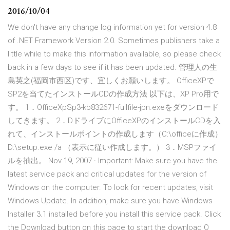
2016/10/04
We don't have any change log information yet for version 4.8
of .NET Framework Version 2.0. Sometimes publishers take a
little while to make this information available, so please check
back in a few days to see if it has been updated. 管理人の生
島英之(福岡市西区)です、宜しくお願いします。 OfficeXPで
SP2を当てたインストールCDの作成方法 以下は、XP Pro用で
す。 1．OfficeXpSp3-kb832671-fullfile-jpn.exeをダウンロード
してきます。 2．DドライブにOfficeXPのインストールCDを入
れて、インストールポイントの作成します（C:\officeに作成）
D:\setup.exe /a （表示に従い作成します。） 3．MSPファイ
ルを抽出。 Nov 19, 2007 · Important: Make sure you have the
latest service pack and critical updates for the version of
Windows on the computer. To look for recent updates, visit
Windows Update. In addition, make sure you have Windows
Installer 3.1 installed before you install this service pack. Click
the Download button on this page to start the download O