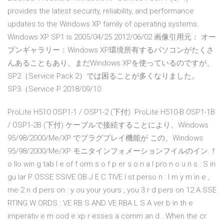
provides the latest security, reliability, and performance
updates to the Windows XP family of operating systems.
Windows XP SP1 is 2005/04/25 2012/06/02 画像引用元： オー
プンギャラリー：Windows XP環境所有するパソコンがたくさ
んあることもあり、まだWindows XPを使っているのですが、
SP2（Service Pack 2）では困ることが多くなりました。
SP3（Service P 2018/09/10
ProLite H510 OSP1-1 / OSP1-2 (下付). ProLite H510-B OSP1-1B
/ OSP1-2B (下付) ケーブルで接続することにより、Windows
95/98/2000/Me/XP でプラグプレイ機能が この、Windows
95/98/2000/Me/XP モニタインフォメーションフイルのイン. f
o llo win g tab l e of f orm s o f p er s o n a l pro n o u n s : S in
gu lar P OSSE SSIVE OB J E C TIVE l st perso n : I m y m in e ,
me 2 n d pers on : y ou your yours , you 3 r d pers on 12 A SSE
RTING W ORDS : VE RB S AND VE RBA L S A ver b in th e
imperativ e m ood e xp r esses a comm an d . When the cr