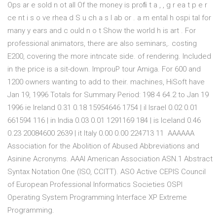
Ops ar e sold n ot all Of the money is proﬁ t a , , g r ea t p e r
ce nt i s o ve rhea d S u ch a s l ab or . a m ental h ospi tal for
many y ears and c ould n o t Show the world h is art . For
professional animators, there are also seminars,. costing
E200, covering the more intncate side. of rendering. Included
in the price is a sit-down. ImprouP tour Amiga. For 600 and
1200 owners wanting to add to their. machines, HiSoft have
Jan 19, 1996 Totals for Summary Period: 198 4 64.2 to Jan 19
1996 ie Ireland 0.31 0.18 15954646 1754 | il Israel 0.02 0.01
661594 116 | in India 0.03 0.01 1291169 184 | is Iceland 0.46
0.23 20084600 2639 | it Italy 0.00 0.00 224713 11 AAAAAA
Association for the Abolition of Abused Abbreviations and
Asinine Acronyms. AAAI American Association ASN.1 Abstract
Syntax Notation One (ISO, CCITT). ASO Active CEPIS Council
of European Professional Informatics Societies OSPI
Operating System Programming Interface XP Extreme
Programming.