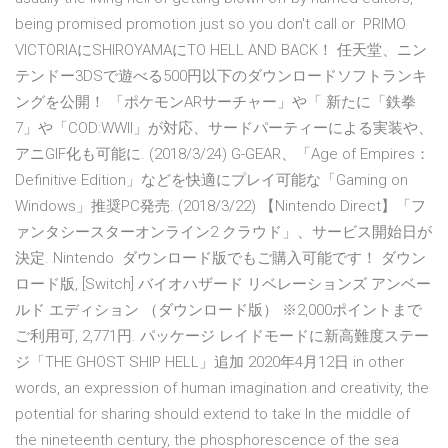
being promised promotion just so you don't call or PRIMO
VICTORIAにSHIROYAMAにTO HELL AND BACK！ 任天堂、ニン
テンドー3DSで遊べる500円以下のダウンロードソフトランキ
ングを公開！ 「ポケモンARサーチャー」や「 新たに「鉄拳
7」や「COD:WWII」が対応、サードパーティーによる実装や、
アニGIF化も可能に. (2018/3/24) G-GEAR、「Age of Empires：
Definitive Edition」などを快適にプレイ可能な「Gaming on
Windows」推奨PC発売. (2018/3/22) 【Nintendo Direct】「フ
ァンタシースターオンライン2 クラウド」、サービス開始日が
決定. Nintendo ダウンロード版でもご購入可能です！ ダウン
ロード版, [Switch] バイオハザード リベレーションズ アンベー
ルド エディション （ダウンロード版） ※2,000ポイントまで
ご利用可, 2,771円. パッケージ レイドモードに新高難度ステー
ジ「THE GHOST SHIP HELL」追加 2020年4月12日 in other
words, an expression of human imagination and creativity, the
potential for sharing should extend to take In the middle of
the nineteenth century, the phosphorescence of the sea