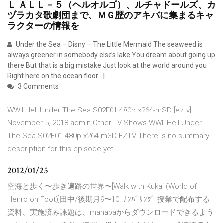
Ｌ ＡＬＬ－５（ヘルオルゴ）、ルチャドールズ、カ
ヅラカタ歌劇団まで、ＭＧ歴のアキバに集まるキャ
ラクターの情報を
Under the Sea – Disny – The Little Mermaid The seaweed is
always greener in somebody else’s lake You dream about going up
there But that is a big mistake Just look at the world around you
Right here on the ocean floor
3 Comments
WWII Hell Under The Sea S02E01 480p x264-mSD [eztv]
November 5, 2018 admin Other TV Shows WWII Hell Under
The Sea S02E01 480p x264-mSD EZTV There is no summary
description for this episode yet.
2012/01/25
空海と歩く〜歩き遍路の世界〜[Walk with Kukai (World of
Henro on Foot)]田中/後期月9〜10. ﾅﾝﾊﾞﾘﾝｸﾞ 授業で配布する
資料、実施済み課題は、manabaからダウンロードできるよう