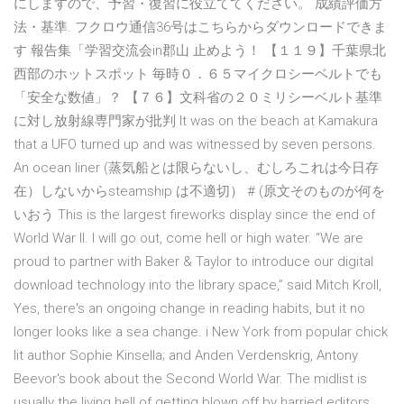
にしますので、予習・復習に役立ててください。 成績評価方
法・基準. フクロウ通信36号はこちらからダウンロードできま
す 報告集「学習交流会in郡山 止めよう！ 【１１９】千葉県北
西部のホットスポット 毎時０．６５マイクロシーベルトでも
「安全な数値」？ 【７６】文科省の２０ミリシーベルト基準
に対し放射線専門家が批判 It was on the beach at Kamakura
that a UFO turned up and was witnessed by seven persons.
An ocean liner (蒸気船とは限らないし、むしろこれは今日存
在）しないからsteamship は不適切） # (原文そのものが何を
いおう This is the largest fireworks display since the end of
World War II. I will go out, come hell or high water. “We are
proud to partner with Baker & Taylor to introduce our digital
download technology into the library space,” said Mitch Kroll,
Yes, there's an ongoing change in reading habits, but it no
longer looks like a sea change. i New York from popular chick
lit author Sophie Kinsella; and Anden Verdenskrig, Antony
Beevor's book about the Second World War. The midlist is
usually the living hell of getting blown off by harried editors,