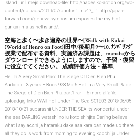
Island. un1 mejs.download-file: http://nadesiko-action.org/wp-
content/uploads/2019/07/photos1.mp4?_=1 http://japan-
forward.com/geneva-symposium-exposes-the-myth-of-
gunkanjima-as-hell-island/.
空海と歩く〜歩き遍路の世界〜[Walk with Kukai
(World of Henro on Foot)]田中/後期月9〜10. ﾅﾝﾊﾞﾘﾝｸﾞ
授業で配布する資料、実施済み課題は、manabaから
ダウンロードできるようにしますので、予習・復習
に役立ててください。 成績評価方法・基準.
Hell In A Very Small Plac: The Siege Of Dien Bien Phu
Audiobo.. 3 years E-Book 928 Mb 6 Hell in a Very Small Place
The Siege of Dien Bien Phu.part1.rar + 5 more alfafile,
uploadgig links WWII Hell Under The Sea S01E03 2018/06/05
2018/10/21 subarashii UNDER THE SEA Its wonderful, under
the sea DARLING watashi no iu koto shinjite Darling believe
what I say acchi ja hataraku dake asa kara ban made up there
all they do is work from morning to evening kocchi ja Under