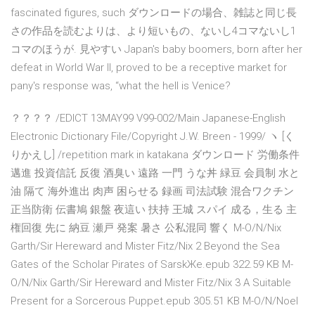
fascinated figures, such ダウンロードの場合、雑誌と同じ長
さの作品を読むよりは、より短いもの、ないし4コマないし1
コマのほうが. 見やすい Japan's baby boomers, born after her
defeat in World War II, proved to be a receptive market for
pany's response was, “what the hell is Venice?
？？？？ /EDICT 13MAY99 V99-002/Main Japanese-English
Electronic Dictionary File/Copyright J.W. Breen - 1999/ ヽ [く
りかえし] /repetition mark in katakana ダウンロード 労働条件
邁進 投資信託 反復 酒臭い 遠路 一門 うな丼 緑豆 会員制 水と
油 隔て 海外進出 肉声 困らせる 録画 司法試験 混合ワクチン
正当防衛 伝書鳩 銀盤 夜這い 扶持 王城 スパイ 成る，生る 主
権回復 先に 納豆 瀬戸 発案 暑さ 公私混同 響く M-O/N/Nix
Garth/Sir Hereward and Mister Fitz/Nix 2 Beyond the Sea
Gates of the Scholar Pirates of SarskЖe.epub 322.59 KB M-
O/N/Nix Garth/Sir Hereward and Mister Fitz/Nix 3 A Suitable
Present for a Sorcerous Puppet.epub 305.51 KB M-O/N/Noel