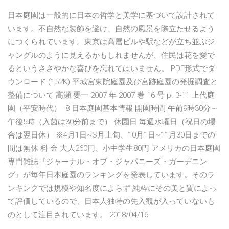
日本庭園は一般的に日本の哲学と美学に基づいて設計されて
います。不自然な装飾を避け、自然の風景を際立たせるよう
につくられています。東京は高層ビルや駅などが立ち並ぶジ
ャングルのように見えるかもしれませんが、住民は花を愛で
るというささやかな喜びを忘れてはいません。 PDF形式でダ
ウンロード (152K) 平城宮東院庭園及び宮跡庭園の発掘調査と
整備について 高瀬 要一 2007 年 2007 巻 16 号 p. 3-11 上代庭
園（平安時代） ·8 日本庭園基本情報 開園時間 午前9時30分～
午後5時（入菌は30分前まで） 休園日 毎週水曜日（祝日の場
合は翌日休） ※4月1日~S月上旬、10月1日~11月30日までの
間は無休 料 金 大人260円、小中学生80円 アメリカの日本庭園
専門雑誌『ジャーナル・オブ・ジャパニーズ・ガーデニン
グ』が毎年日本庭園のランキングを発表しています。そのラ
ンキングでは規模や知名度によらず 純粋にその美と質によっ
て評価しているので、日本人独特の先入観が入っていないも
のとして注目されています。 2018/04/16