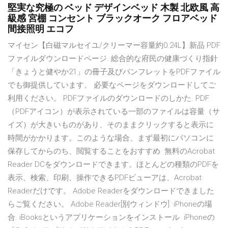
堅実な究極の ベッド デザインベッド 木製 北欧風 高
級感 宮棚 コンセント ブラックオーク フロアベッド
間接照明 エコフ
マイセン【白磁マルセイユ/クリーマー容量約0.24L】新品 PDF
ファイルダウンロードページ. 総合的な府民の健康づくり指針
「きょうと健やか21」の冊子及びパンフレットをPDFファイル
でも御提供しています。 必要なページをダウンロードしてご
利用ください。 PDFファイルのダウンロードのしかた. PDF
（PDFアイコン）が表示されている一部のファイルは容量（サ
イズ）が大きいものがあり、そのままクリックすると表示に
時間がかかります。このような場合、まず最初にパソコンに
保存してからのち、閲覧することをおすすめ 無料のAcrobat
Reader DCをダウンロードできます。ほとんどの種類のPDFを
表示、検索、印刷、操作できるPDFビューアは、Acrobat
Readerだけです。 Adobe Readerをダウンロードできました
らご覧ください。 Adobe Reader[別ウィンドウ]. iPhoneの場
合. iBooksというアプリケーションをインストール iPhoneの