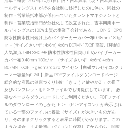
沿革・概要. 2007年10月1日に旧・吉本興業（現・吉本興業ホ
ールディングス）が持株会社制に移行したのに伴い、同社の
制作・営業統括本部が係わっていたタレントマネジメントと
制作・営業統括部門が分社化して設立された、吉本興業ホー
ルディングスの100%出資の事業子会社である。 JIBIN SHOP®
防水性防水性日焼け止めバイザーカーカバー布0.48mm-180g/
㎡ + (サイズ さいず : 4x6m) 4x6m B07MN17X3F 高質,【即納】
人気満点JIBIN SHOP® 防水性防水性日焼け止めバイザーカー
カバー布0.48mm-180g/㎡ + (サイズ さいず : 4x6m) 4x6m
B07MN17X3F , - geomarco.ro マイセン【白磁マルセイユ/クリ
ーマー容量約0.24L】新品 PDFファイルダウンロードページ.
総合的な府民の健康づくり指針「きょうと健やか21」の冊子
及びパンフレットをPDFファイルでも御提供しています。 必
要なページをダウンロードしてご利用ください。 PDFファイ
ルのダウンロードのしかた. PDF （PDFアイコン）が表示され
ている一部のファイルは容量（サイズ）が大きいものがあ
り、そのままクリックすると表示に時間がかかります。この
ような場合、まず最初にパソコンに保存してからのち、閲覧