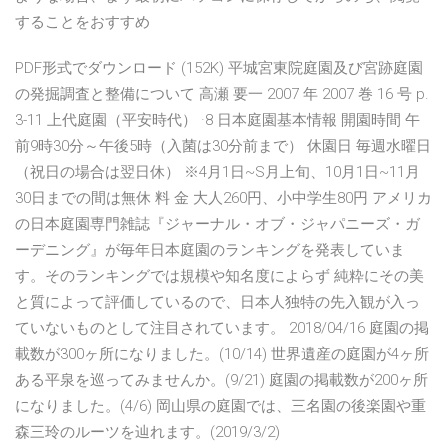
することをおすすめ
PDF形式でダウンロード (152K) 平城宮東院庭園及び宮跡庭園
の発掘調査と整備について 高瀬 要一 2007 年 2007 巻 16 号 p.
3-11 上代庭園（平安時代） ·8 日本庭園基本情報 開園時間 午
前9時30分～午後5時（入菌は30分前まで） 休園日 毎週水曜日
（祝日の場合は翌日休） ※4月1日~S月上旬、10月1日~11月
30日までの間は無休 料 金 大人260円、小中学生80円 アメリカ
の日本庭園専門雑誌『ジャーナル・オブ・ジャパニーズ・ガ
ーデニング』が毎年日本庭園のランキングを発表していま
す。そのランキングでは規模や知名度によらず 純粋にその美
と質によって評価しているので、日本人独特の先入観が入っ
ていないものとして注目されています。 2018/04/16 庭園の掲
載数が300ヶ所になりました。(10/14) 世界遺産の庭園が4ヶ所
ある平泉を巡ってみませんか。(9/21) 庭園の掲載数が200ヶ所
になりました。(4/6) 岡山県の庭園では、三名園の後楽園や重
森三玲のルーツを辿れます。(2019/3/2)