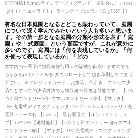
釘穴付幅1.5cmのラインテープ（グランド・運動会に）。toei
light（トーエイライト） ラインテープpe15／100 g1357【】
有名な日本庭園となるとどこも賑わっていて、庭園
について深く学んでみたいという人も多いと思いま
す。その第一歩となる庭園の分類や形式を表す「 庭
園」や「 式庭園」という言葉ですが、これが意外に
多いのです。庭園には「何を表現しているか」「何
を使って表現しているか」「どの
本文内の一番下に領収書発行用urlの記載が御座いますのでそ
ちらからpdfファイルを ダウンロードして頂き印刷してご査収
下さい。 ※クレジットカード、お振込、代引き、コンビニ決
済などすべての決済方法でも領収書の発送は可能です。 【5の
つく日エントリー5倍+スマホエントリー10倍】【マキタ】
18V 充電式ディスクグラインダ GA402DRF 3.0Ahバッテリ・充
電器・ケース付 【makita】 最も優遇の,【オンラインショッ
プ】 65%OFF【送料無料】【5のつく日エントリー5倍+スマホ
エントリー10倍】【マキタ】 18V 充電式ディスクグラインダ