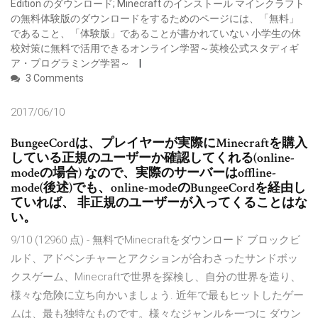
Edition のダウンロード; Minecraft のインストール マインクラフト
の無料体験版のダウンロードをするためのページには、「無料」
であること、「体験版」であることが書かれていない 小学生の休
校対策に無料で活用できるオンライン学習～英検公式スタディギ
ア・プログラミング学習～
3 Comments
2017/06/10
BungeeCordは、プレイヤーが実際にMinecraftを購入
している正規のユーザーか確認してくれる(online-
modeの場合) なので、実際のサーバーはoffline-
mode(後述)でも、online-modeのBungeeCordを経由し
ていれば、 非正規のユーザーが入ってくることはな
い。
9/10 (12960 点) - 無料でMinecraftをダウンロード ブロックビ
ルド、アドベンチャーとアクションが合わさったサンドボッ
クスゲーム、Minecraftで世界を探検し、自分の世界を造り、
様々な危険に立ち向かいましょう. 近年で最もヒットしたゲー
ムは、最も独特なものです。様々なジャンルを一つに ダウン