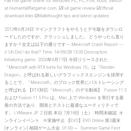
Fall Flat game online for Windows PC, PC, PS4, Xbox, Switch
at Humanfallflatgame.com. ☑️Full game review ☑️Official
download links ☑️Walkthought tips and latest updates.
2012年6月24日 マインクラフトをやろうとデモ版をダウンロ
ードしたのですが、クラッシュしました。 どうやったら直り
ますか？全文は以下の通りです---- Minecraft Crash Report ----
// Uh Did I do that? Time: 14/09/28 13:05 Description:
Initializing game 2020年4月17日 今回リリースされた
「Minecraft with RTX beta for Windows 10」は「Render
Dragon」と呼ばれる新しいグラフィックスエンジンを採用す
ることで、「Minecraft」のブロック世界にパストレーシング
と呼ばれる 【RTX対応「Minecraft」のデモ動画】 Fusion 11.5
および Fusion 11.5 Pro は、Mac 上で Windows を実行する最
善の方法であり、開発とテストに最適なユーティリティで
す。 | VMware JP. 2 日前 本日 7月18日（土）. 時間未確認. オ
ンラインイベント · ※実施中止 【EVO】EVO Online 第3週末.
[オンライン] 格闘ゲーム大会. 01:00 ～. Summer Game Fest