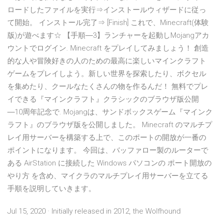
ロードしたファイルを実行⇒インストールウィザードに従っ
て開始。 インストール完了⇒ [Finish] これで、Minecraft(体験
版)が遊べます☆ 【手順―3】ランチャーを起動しMojangアカ
ウントでログイン. Minecraft をプレイしてみましょう！ 創造
的な人や冒険好きの人のための最高に楽しいマインクラフト
ゲームをプレイしよう。新しい世界を探索したり、ボクセル
を集めたり、クールなたくさんの物を作るんだ！ 無料でプレ
イできる『マインクラフト』クラシックのブラウザ版公開
―10周年記念で. Mojangは、サンドボックスゲーム『マインク
ラフト』のブラウザ版を公開しました。 Minecraft のマルチプ
レイ用サーバーを構築する上で、このポートの開放が一番の
ポイントになります。 今回は、バッファロー製のルーターで
ある AirStation に接続した Windows パソコンの ポート開放の
やり方 を含め、マイクラのマルチプレイ用サーバーを立てる
手順を説明していきます。
Jul 15, 2020 · Initially released in 2012, the Wolfhound