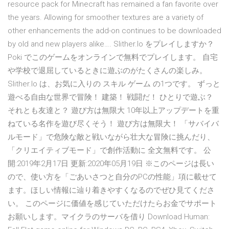
resource pack for Minecraft has remained a fan favorite over
the years. Allowing for smoother textures are a variety of
other enhancements the add-on continues to be downloaded
by old and new players alike…. Slither.Io をプレイしますか？
Poki でこのゲームをオンラインで無料でプレイします。 自宅
や学校で退屈しているときに遊ぶのがたくさんの楽しみ。
Slither.Io は、お気に入りの スキル ゲーム の1つです。 ずっと
遊べる自由な世界で冒険！ 建築！ 戦闘だ！ ひとりで遊ぶ？
それとも友達と？ 遊び方は無限大 10年以上アップデートを重
ねている名作を遊び尽くそう！ 遊び方は無限大！ 「サバイバ
ルモード」で危険な敵と戦いながら壮大な冒険に挑んだり、
「クリエイティブモード」で創作活動に 全文無料です。 公
開:2019年2月17日 更新:2020年05月19日 ※このページは長い
ので、使い方を「ごあいさつと自分のPCの性能」項に載せて
ます。ほしい情報に辿り着きやすくなるのでぜひ見てくださ
い。 このページに価値を感じていただけたらお金でサポート
お願いします。マイクラのサーバを借り Download Human: