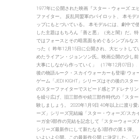
1977年に公開された映画『スター・ウォーズ 
ファイター。 反乱同盟軍のパイロット、 本モデ
ップにもとづいている。 本モデルには、劇中で使用
した主題はもちろん「善と悪」（光と闇）だ。特
ではフォースとその暗黒面をめぐるシンプルなス
った（ 昨年12月15日に公開され、大ヒットし
めたライアン・ジョンソン氏。映画公開の少し前に
大事にしながら作っていく」 （17年12月07日）. 2
後の物語ルーク・スカイウォーカーも登場! ウォ
ゲーム「JEDI KIGHT」シリーズはその後のス
のスターファイターでスピード感とアドレナリン
を繰り広げ、旧三部作や続三部作時代の「スター
験しましょう。 2020年1月9日 40年以上に
ーズ」シリーズ完結編「スター・ウォーズ/スカ
ーガ全9部作の完結を記念して「スターウォーズカフェ」
シリーズ最新作にして新たなる3部作の第１弾、「
いよいよ公開。この最新作公開 に決定した。 ▽ハ