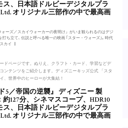
モス、日本語ドルビーデジタルプラ
casfilm Ltd. オリジナル三部作の中で最高画
ウォーズ／スカイウォーカーの夜明け』がいま観られるのはデジ
打ち立て､ 伝説と呼べる唯一の映画 ｢スター・ウォーズ｣｡ 時代
、スカイ
ードページです。ぬりえ、クラフト・カード、学習などデ
コンテンツをご紹介します。ディズニーキッズ公式 「スタ
イ、世界中のヒーローが大集結！
ド5／帝国の逆襲』 ディズニー 製
：約127分、シネマスコープ、HDR10
モス、日本語ドルビーデジタルプラ
casfilm Ltd. オリジナル三部作の中で最高画