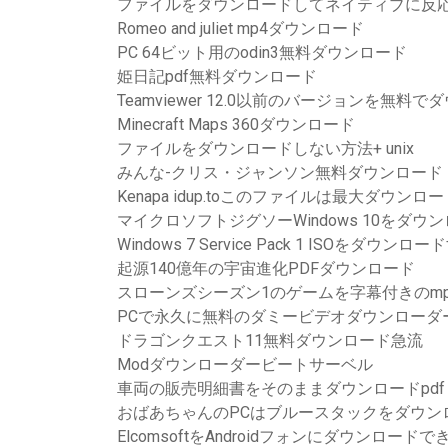
ファイルをダウンロードしてネイティブに反
Romeo and juliet mp4ダウンロード
PC 64ビット用のodin3無料ダウンロード
姫日記pdf無料ダウンロード
Teamviewer 12.0以前のバージョンを無料
Minecraft Maps 360ダウンロード
ファイルをダウンロードしない方法+ unix
みんな-クリス・ジャンソン無料ダウンロード
Kenapa idup.toこのファイルは最大ダウン
マイクロソフトジグソーWindows 10をダウ
Windows 7 Service Pack 1 ISOをダウンロ
起源140億年の宇宙進化PDFダウンロード
スローンズシーズン1のゲームを字幕付きのm
PCで永久に無料のダミービデオダウンローダ
ドラゴンクエスト11無料ダウンロード急流
Modダウンローダービートサーベル
車両の販売明細書をそのままダウンロードpdf
おばあちゃんのPCはブルースタックをダウン
ElcomsoftをAndroidフォンにダウンロードで