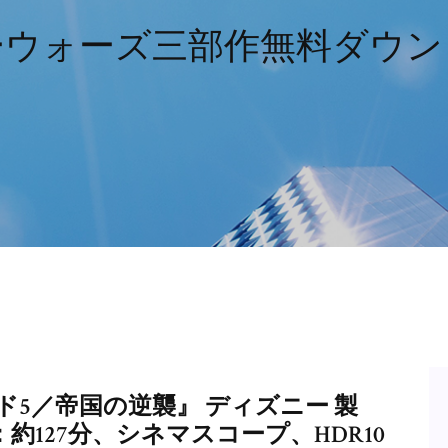
ーウォーズ三部作無料ダウン
ド5／帝国の逆襲』 ディズニー 製
：約127分、シネマスコープ、HDR10