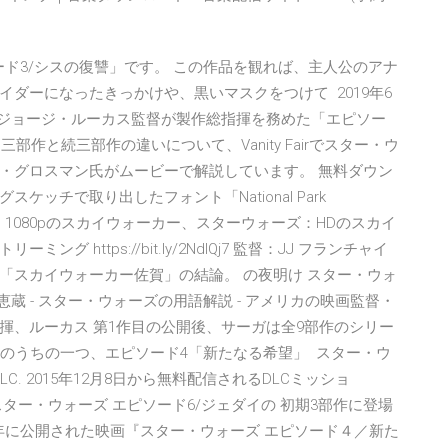
ード3/シスの復讐」です。 この作品を観れば、主人公のアナ
ダーになったきっかけや、黒いマスクをつけて 2019年6
、ジョージ・ルーカス監督が製作総指揮を務めた「エピソー
部作と続三部作の違いについて、Vanity Fairでスター・ウ
・グロスマン氏がムービーで解説しています。 無料ダウン
ッチで取り出したフォント「National Park
ズ：HD 1080pのスカイウォーカー、スターウォーズ：HDのスカイ
https://bit.ly/2NdlQj7 監督：JJ フランチャイ
「スカイウォーカー佐賀」の結論。 の夜明け スター・ウォ
蔵 - スター・ウォーズの用語解説 - アメリカの映画監督・
揮、ルーカス 第1作目の公開後、サーガは全9部作のシリー
作のうちの一つ、エピソード4「新たなる希望」 スター・ウ
. 2015年12月8日から無料配信されるDLCミッショ
では、『スター・ウォーズ エピソード6/ジェダイの 初期3部作に登場
7年に公開された映画『スター・ウォーズ エピソード４／新た