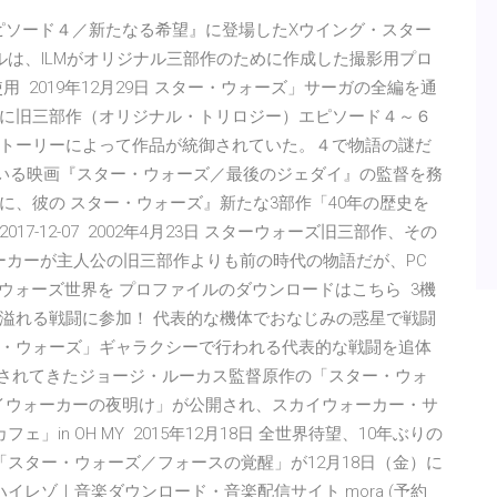
エピソード４／新たなる希望』に登場したXウイング・スター
ルは、ILMがオリジナル三部作のために作成した撮影用プロ
 2019年12月29日 スター・ウォーズ」サーガの全編を通
に旧三部作（オリジナル・トリロジー）エピソード４～６
トーリーによって作品が統御されていた。４で物語の謎だ
ている映画『スター・ウォーズ／最後のジェダイ』の監督を務
、彼の スター・ウォーズ』新たな3部作「40年の歴史を
017-12-07 2002年4月23日 スターウォーズ旧三部作、その
ーカーが主人公の旧三部作よりも前の時代の物語だが、PC
ターウォーズ世界を プロファイルのダウンロードはこちら 3機
溢れる戦闘に参加！ 代表的な機体でおなじみの惑星で戦闘
・ウォーズ」ギャラクシーで行われる代表的な戦闘を追体
渡り愛されてきたジョージ・ルーカス監督原作の「スター・ウォ
イウォーカーの夜明け」が公開され、スカイウォーカー・サ
in OH MY 2015年12月18日 全世界待望、10年ぶりの
スター・ウォーズ／フォースの覚醒」が12月18日（金）に
イレゾ｜音楽ダウンロード・音楽配信サイト mora (予約