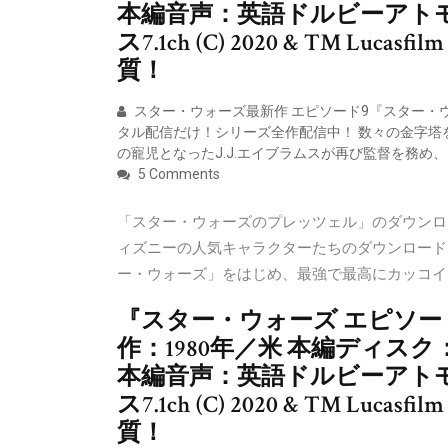
本編音声：英語ドルビーアト
ス7.1ch (C) 2020 & TM Lu
質！
スター・ウォーズ最新作 エピソード9『スター・
タル配信だけ！シリーズ全作配信中！ 数々の金字塔を
の寵児となったJ.J.エイブラムスが再び監督を務め
5 Comments
「スター・ウォーズのプレッツェル」のダウンロ
ィズニーの人気キャラクターたちのダウンロード
ー・ウォーズ」をはじめ、最強で最高にカッコイ
『スター・ウォーズ エピソー
作：1980年／米 本編ディスク
本編音声：英語ドルビーアト
ス7.1ch (C) 2020 & TM Lu
質！