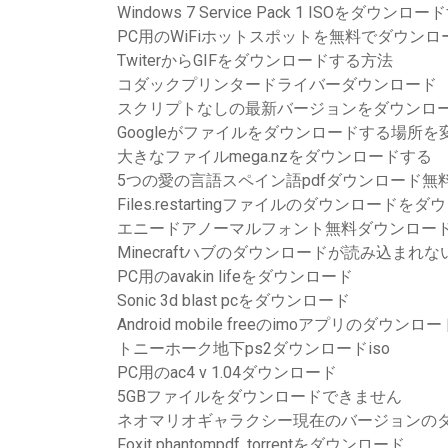
Windows 7 Service Pack 1 ISOをダウンロ
PC用のWiFiホットスポットを無料でダウンロ
TwiterからGIFをダウンロードする方法
コダックプリンタードライバーダウンロード
スクリプトなしの最新バージョンをダウンロ
Googleがファイルをダウンロードする場所
大きなファイルmega.nzをダウンロードする
5つの愛の言語スペイン語pdfダウンロード無
Files.restartingファイルのダウンロー
エニードアノーマルフォント無料ダウンロー
Minecraftハブのダウンロードが読み込まれな
PC用のavakin lifeをダウンロード
Sonic 3d blast pcをダウンロード
Android mobile freeのimoアプリのダウンロー
トニーホーク地下ps2ダウンロードiso
PC用のac4 v 1.04ダウンロード
5GBファイルをダウンロードできません
ネオマリオギャラクシー現在のバージョンの
Foxit phantompdf .torrentをダウンロード