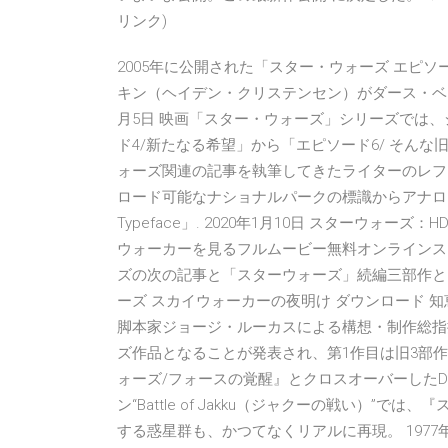
リンク)
2005年に公開された「スター・ウォーズ エピソ
キン（ヘイデン・クリステンセン）がダース・ベイ
月5日 映画「スター・ウォーズ」シリーズでは
ド4/新たなる希望」から「エピソード6/ そんな旧三
ォーズ関連の記事を執筆してきたライターのレフ
ロード可能なナショナルパークの標識からアナログスケ
Typeface」. 2020年1月10日 スターウォー
ウォーカーを見るフルムービー無料オンラインストリーミング 
ズの次の記事と「スターウォーズ」続編三部作と
ーズ スカイウォーカーの夜明け ダウンロード 知恵
脚本家ジョージ・ルーカスによる構想・制作総指
ズ作品となることが発表され、第1作目は旧3部
ォーズ/フォースの覚醒』とクロスオーバーしたDLC
ン“Battle of Jakku（ジャクーの戦い）”
する惑星群も、かつてなくリアルに再現。 197