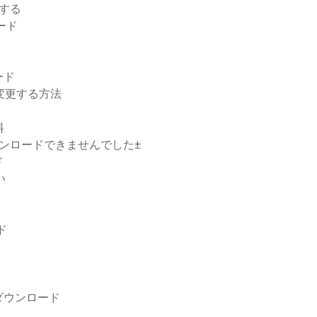
ードする
ード
ード
を変更する方法
料
ドをダウンロードできませんでした±
ド
い
ド
ダウンロード